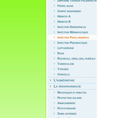
Diphtérie Tétanos Poliomyélite
Fièvre jaune
Grippe saisonnière
Hépatite A
Hépatite B
Infection Haemophilus
Infection Méningocoque
Infection Papillomavirus
Infection Pneumocoque
Leptospirose
Rage
Rougeole, oreillons, rubéole
Tuberculose
Typhoïde
Varicelle
L'homéopathie
La parapharmacie
Moustiques et insectes
Protection solaire
Amincissement
Phytothérapie
Soins antirides