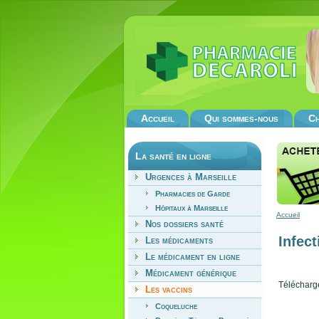
Accueil
Qui sommes-nous
Ch
La santé en ligne
Urgences à Marseille
Pharmacies de Garde
Hôpitaux à Marseille
Accueil
Nos dossiers santé
Infec
Les médicaments
Le médicament en ligne
Médicament générique
Télécharge
Les vaccins
Coqueluche