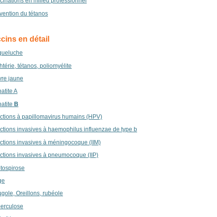
cinations en milieu professionnel
vention du tétanos
cins en détail
queluche
htérie, tétanos, poliomyélite
vre jaune
atite A
atite
B
ections à papillomavirus humains (HPV)
ections invasives à haemophilus influenzae de type b
ections invasives à méningocoque (IIM)
ections invasives à pneumocoque (IIP)
tospirose
ge
gole, Oreillons, rubéole
erculose