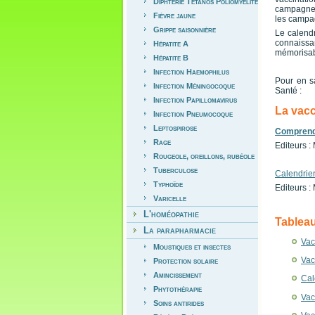
Diphtérie Tétanos Poliomyélite
campagnes
Fièvre jaune
les campag
Grippe saisonnière
Le calendr
connaissan
Hépatite A
mémorisabl
Hépatite B
Infection Haemophilus
Pour en sa
Infection Méningocoque
Santé :
Infection Papillomavirus
La vacc
Infection Pneumocoque
Leptospirose
Comprendr
Rage
Editeurs :
Rougeole, oreillons, rubéole
Tuberculose
Calendrier
Typhoïde
Editeurs :
Varicelle
L'homéopathie
Tablea
La parapharmacie
Vac
Moustiques et insectes
Vac
Protection solaire
Amincissement
Cal
Phytothérapie
Vac
Soins antirides