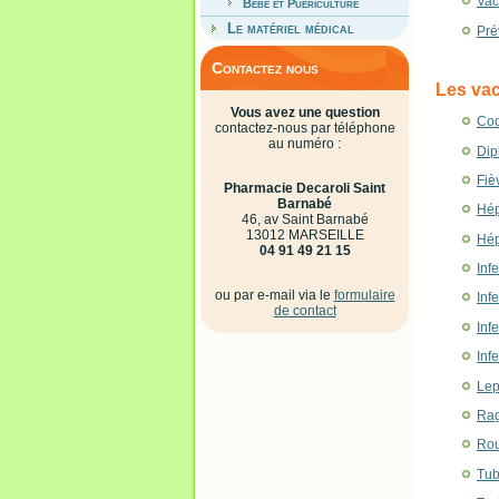
Vac
Bébé et Puériculture
Le matériel médical
Pré
Contactez nous
Les vac
Vous avez une question
Co
contactez-nous par téléphone
au numéro :
Dip
Fiè
Pharmacie Decaroli Saint
Barnabé
Hép
46, av Saint Barnabé
13012 MARSEILLE
Hép
04 91 49 21 15
Inf
ou par e-mail via le
formulaire
Inf
de contact
Inf
Inf
Lep
Ra
Rou
Tub