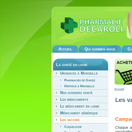
Accueil
Qui sommes-nous
Ch
La santé en ligne
Urgences à Marseille
Pharmacies de Garde
Hôpitaux à Marseille
Accueil
Nos dossiers santé
Les v
Les médicaments
Le médicament en ligne
Médicament générique
Campag
Les vaccins
Coqueluche
Chaque an
vaccinatio