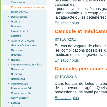
des allergies et, dans les ca
Cardiologie
carcinomes).
Chaleur estivale et canicule
- pour les yeux, des lésions g
Contraception
une ophtalmie (un «coup de so
la cataracte ou les dégénéresc
Dermatologie
Diabète
En savoir plus
Douleur
Canicule et médicam
Enfant et bébé
Examens
16/07/2017
Gastro-entérologie
Greffe - Don organes
En cas de vagues de chaleur,
les complications possibles d
Grossesse
médicaments qui agravent la d
Hepatites
Hygiène
En savoir plus
Infections sexuelles - Sida
Canicule, personnes 
Neurologie
Nutrition
10/03/2016
Néphrologie
Dans les cas de fortes chaleu
Ophtalmologie
de la personne agée. Quels
Pneumologie / ORL
professionnel de santé pendan
Rhumatologie Os
En savoir plus
Sante mentale
Sommeil