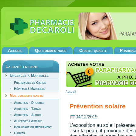
Accueil
Qui sommes-nous
Charte qualité
Pharmac
La santé en ligne
Urgences à Marseille
Pharmacies de Garde
Hôpitaux à Marseille
Accueil
Nos dossiers santé
Addiction - Drogues
Prévention solaire
Addiction - Tabac
Addiction - Alcool
04/12/2019
Allergies / Asthme
L’exposition au soleil présente
Bon usage du médicament
- sur la peau, il provoque des 
Cancer