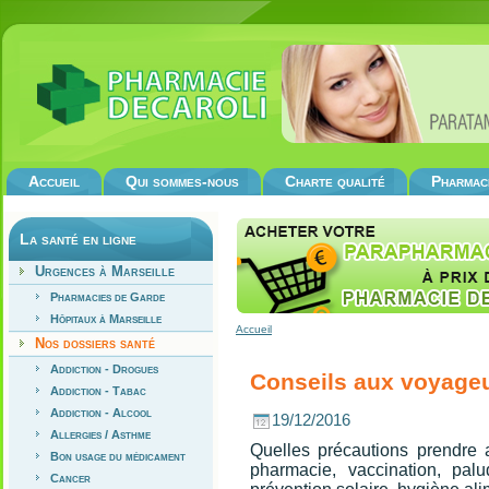
Accueil
Qui sommes-nous
Charte qualité
Pharmac
La santé en ligne
Urgences à Marseille
Pharmacies de Garde
Hôpitaux à Marseille
Accueil
Nos dossiers santé
Addiction - Drogues
Conseils aux voyage
Addiction - Tabac
Addiction - Alcool
19/12/2016
Allergies / Asthme
Quelles précautions prendre
Bon usage du médicament
pharmacie, vaccination, pal
Cancer