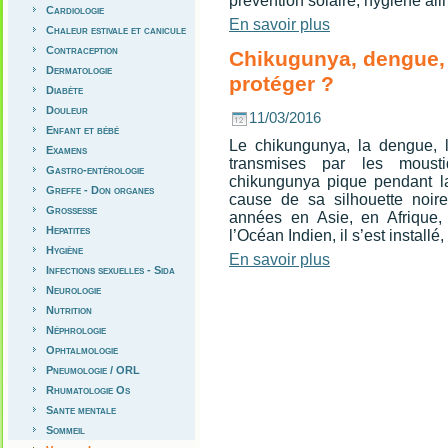
prévention solaire, hygiène ali
Cardiologie
En savoir plus
Chaleur estivale et canicule
Contraception
Chikugunya, dengue,
Dermatologie
protéger ?
Diabète
Douleur
11/03/2016
Enfant et bébé
Le chikungunya, la dengue, 
Examens
transmises par les mousti
Gastro-entérologie
chikungunya pique pendant la 
Greffe - Don organes
cause de sa silhouette noir
Grossesse
années en Asie, en Afrique,
Hepatites
l’Océan Indien, il s’est install
Hygiène
En savoir plus
Infections sexuelles - Sida
Neurologie
Nutrition
Néphrologie
Ophtalmologie
Pneumologie / ORL
Rhumatologie Os
Sante mentale
Sommeil