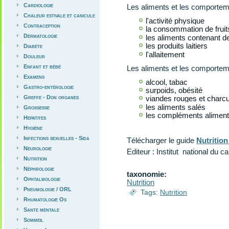
Cardiologie
Les aliments et les comporteme
Chaleur estivale et canicule
l'activité physique
Contraception
la consommation de fruit
Dermatologie
les aliments contenant de
les produits laitiers
Diabète
l'allaitement
Douleur
Enfant et bébé
Les aliments et les comportem
Examens
alcool, tabac
Gastro-entérologie
surpoids, obésité
Greffe - Don organes
viandes rouges et charcu
les aliments salés
Grossesse
les compléments aliment
Hepatites
Hygiène
Infections sexuelles - Sida
Télécharger le guide
Nutrition
Neurologie
Editeur : Institut national du c
Nutrition
Néphrologie
taxonomie:
Ophtalmologie
Nutrition
Pneumologie / ORL
Tags:
Nutrition
Rhumatologie Os
Sante mentale
Sommeil