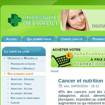
Accueil
Qui sommes-nous
Charte qualité
Pharmac
La santé en ligne
Urgences à Marseille
Pharmacies de Garde
Hôpitaux à Marseille
Accueil
Nos dossiers santé
Addiction - Drogues
Cancer et nutrition
Addiction - Tabac
ven, 04/03/2016 - 16:11
Addiction - Alcool
40% des cancers sont liés
Allergies / Asthme
(tabagisme, alcool, alimen
Bon usage du médicament
physiques, exposition au soleil
Cancer
augmentent ou qui réduisent le