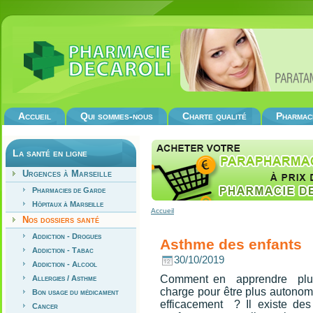
Accueil
Qui sommes-nous
Charte qualité
Pharmac
La santé en ligne
Urgences à Marseille
Pharmacies de Garde
Hôpitaux à Marseille
Accueil
Nos dossiers santé
Addiction - Drogues
Asthme des enfants
Addiction - Tabac
30/10/2019
Addiction - Alcool
Comment en apprendre plus
Allergies / Asthme
charge pour être plus autonom
Bon usage du médicament
efficacement ? Il existe de
Cancer