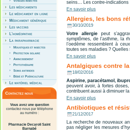
Voyages Insectes
seins… Les contre-indications
Les médicaments
En savoir plus
Le médicament en ligne
Allergies, les bons ré
Médicament générique
30/10/2019
Les vaccins
Votre allergie
peut s'aggra
L'homéopathie
symptômes, de l'asthme, la rhin
La parapharmacie
l'oedème ressemblent à ceux
Moustiques et insectes
toutes ses maladies ? Quelles s
Protection solaire
En savoir plus
Amincissement
Antalgiques contre la
Phytothérapie
Soins antirides
18/02/2016
Bébé et Puériculture
Aspirine, paracétamol, ibupr
Le matériel médical
peuvent avoir, à fortes doses,
contribuent aussi à diminuer la
Contactez nous
En savoir plus
Vous avez une question
Antibiotiques et rési
contactez-nous par téléphone
au numéro :
21/12/2017
La recherche de nouveaux anti
Pharmacie Decaroli Saint
pas négliger les mesures d’h
Barnabé