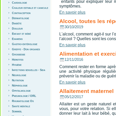
enfants pour expliquer leur 
Cardiologie
symptômes.
Chaleur estivale et canicule
En savoir plus
Contraception
Dermatologie
Alcool, toutes les ré
Diabète
30/10/2019
Douleur
L'alcool, comment agit-il sur 
Enfant et bébé
l'alcool ? Quelles sont les con
Examens
Gastro-entérologie
En savoir plus
Greffe - Don organes
Alimentation et exer
Grossesse
12/11/2016
Hepatites
Hygiène
Comment rester en forme après
Infections sexuelles - Sida
une activité physique régul
Neurologie
prévenir la maladie ou de guéri
Nutrition
En savoir plus
Néphrologie
Allaitement maternel
Ophtalmologie
Pneumologie / ORL
05/12/2017
Rhumatologie Os
Allaiter est un geste naturel e
Sante mentale
vous, pour votre relation. Si e
Sommeil
donner leur lait à leur bébé, qu